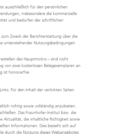
t ausschließlich für den persönlichen
wendungen, insbesondere die kommerzielle
ttet und bedürfen der schriftlichen
h zum Zweck der Berichterstattung über die
gabe untenstehender Nutzungsbedingungen
istellen des Hauptmotivs – sind nicht
ung von zwei kostenlosen Belegexemplaren an
 ist honorarfrei.
nks. Für den Inhalt der verlinkten Seiten
lich richtig sowie vollständig anzubieten.
schließen. Das Fraunhofer-Institut bzw. die
Aktualität, die inhaltliche Richtigkeit sowie
llten Informationen. Dies bezieht sich auf
r, die durch die Nutzung dieses Webangebotes