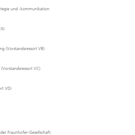
rategie und -kommunikation
VA)
ung (Vorstandsressort VB)
 (Vorstandsressort VC)
ort VD)
 der Fraunhofer-Gesellschaft.