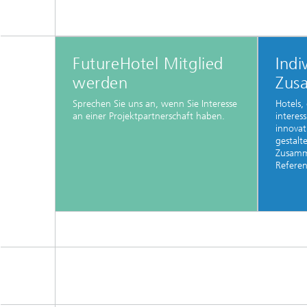
FutureHotel Mitglied
Indi
werden
Zus
Sprechen Sie uns an, wenn Sie Interesse
Hotels,
an einer Projektpartnerschaft haben.
interes
innovat
gestalt
Zusamme
Referen