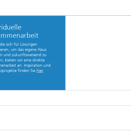
viduelle
ammenarbeit
 die sich für Lösungen
sieren, um das eigene Haus
iv und zukunftsweisend zu
en, bieten wir eine direkte
narbeit an. Inspiration und
zprojekte finden Sie
hier
.